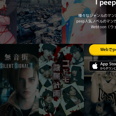
「pe
様々なジャンルのマンガ
peep人気ノベルのマ
Webtoon
Webで