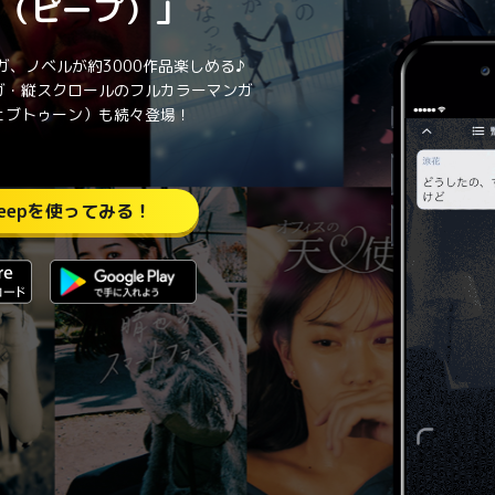
ep（ピープ）」
、ノベルが約3000作品楽しめる♪
ンガ・縦スクロールのフルカラーマンガ
（ウェブトゥーン）も続々登場！
peepを使ってみる！