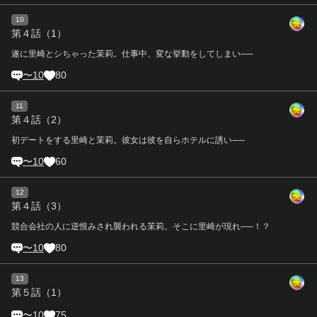
10
第４話（1）
遂に里崎とシちゃった茉莉。仕事中、変な挙動をしてしまい──
〜10
80
11
第４話（2）
初デートをする里崎と茉莉。彼女は彼を自らホテルに誘い──
〜10
60
12
第４話（3）
競合会社の人に逆恨みされ襲われる茉莉。そこに里崎が現れ──！？
〜10
80
13
第５話（1）
〜10
75