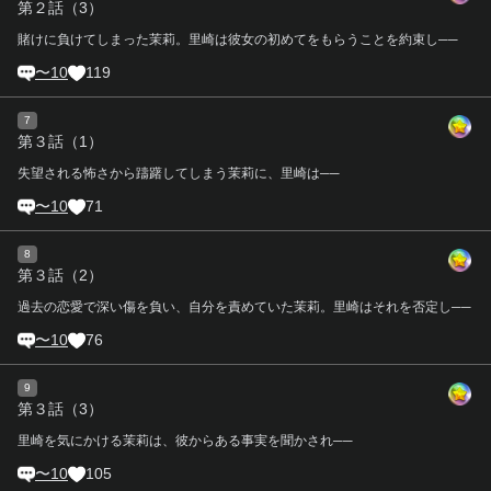
第２話（3）
賭けに負けてしまった茉莉。里崎は彼女の初めてをもらうことを約束し──
〜10
119
7
第３話（1）
失望される怖さから躊躇してしまう茉莉に、里崎は──
〜10
71
8
第３話（2）
過去の恋愛で深い傷を負い、自分を責めていた茉莉。里崎はそれを否定し──
〜10
76
9
第３話（3）
里崎を気にかける茉莉は、彼からある事実を聞かされ──
〜10
105