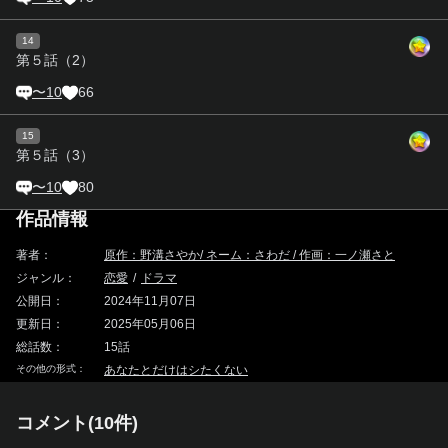
14
第５話（2）
〜10
66
15
第５話（3）
〜10
80
作品情報
著者：
原作：野溝さやか/ ネーム：さわだ / 作画：一ノ瀬さと
ジャンル：
恋愛
/
ドラマ
公開日：
2024年11月07日
更新日：
2025年05月06日
総話数：
15
話
その他の形式：
あなたとだけはシたくない
コメント(
10
件)