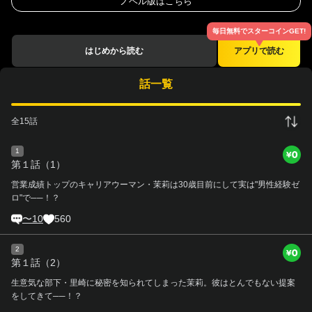
ノベル版
はこちら
はじめから読む
アプリで読む
話一覧
全
15
話
1
第１話（1）
営業成績トップのキャリアウーマン・茉莉は30歳目前にして実は"男性経験ゼ
ロ"で──！？
〜10
560
2
第１話（2）
生意気な部下・里崎に秘密を知られてしまった茉莉。彼はとんでもない提案
をしてきて──！？