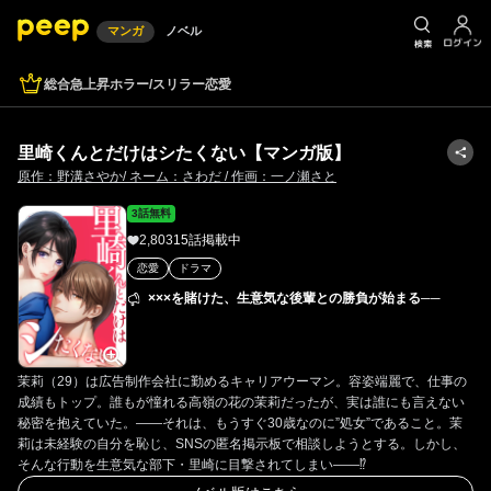
マンガ
ノベル
総合
急上昇
ホラー/スリラー
恋愛
里崎くんとだけはシたくない【マンガ版】
原作：野溝さやか/ ネーム：さわだ / 作画：一ノ瀬さと
3
話無料
2,803
15
話掲載中
恋愛
ドラマ
×××を賭けた、生意気な後輩との勝負が始まる──
茉莉（29）は広告制作会社に勤めるキャリアウーマン。容姿端麗で、仕事の
成績もトップ。誰もが憧れる高嶺の花の茉莉だったが、実は誰にも言えない
秘密を抱えていた。——それは、もうすぐ30歳なのに”処女”であること。茉
莉は未経験の自分を恥じ、SNSの匿名掲示板で相談しようとする。しかし、
そんな行動を生意気な部下・里崎に目撃されてしまい——⁉︎