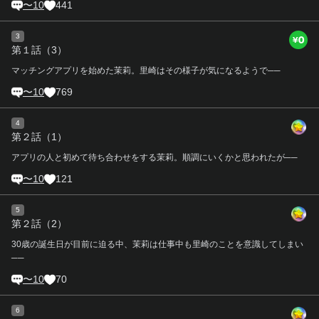
〜10
441
3
第１話（3）
マッチングアプリを始めた茉莉。里崎はその様子が気になるようで──
〜10
769
4
第２話（1）
アプリの人と初めて待ち合わせをする茉莉。順調にいくかと思われたが──
〜10
121
5
第２話（2）
30歳の誕生日が目前に迫る中、茉莉は仕事中も里崎のことを意識してしまい
──
〜10
70
6